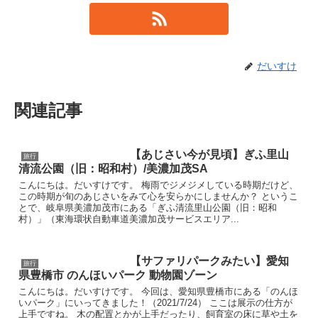
だいすけ
関連記事
【あじさい今が見頃】ぎふ里山
旅行
清流公園（旧：昭和村）/美濃加茂SA
こんにちは。だいすけです。 梅雨でジメジメしている時期だけど、
この時期が旬のあじさいをみて心を安らかにしませんか？ というこ
とで、岐阜県美濃加茂市にある「ぎふ清流里山公園（旧：昭和
村）」（東海環状自動車道美濃加茂サービスエリア...
【サファリパークみたい】愛知
旅行
県豊橋市 のんほいパーク 動物園ゾーン
こんにちは。だいすけです。 今回は、愛知県豊橋市にある「のんほ
いパーク」にいってきました！（2021/7/24） ここは展示の仕方が
上手ですね。 木の配置とかが上手だったり、飼育室の床に草や土を