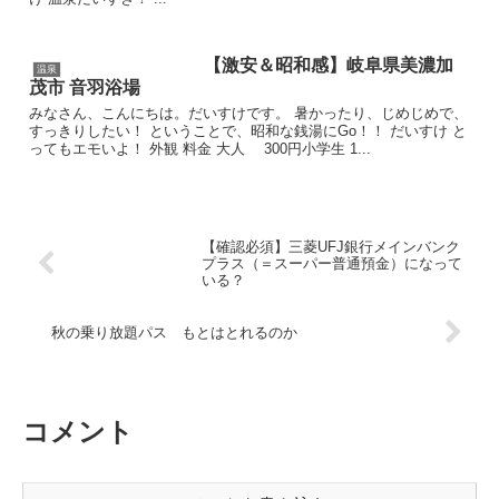
【激安＆昭和感】岐阜県美濃加
温泉
茂市 音羽浴場
みなさん、こんにちは。だいすけです。 暑かったり、じめじめで、
すっきりしたい！ ということで、昭和な銭湯にGo！！ だいすけ と
ってもエモいよ！ 外観 料金 大人 300円小学生 1...
【確認必須】三菱UFJ銀行メインバンク
プラス（＝スーパー普通預金）になって
いる？
秋の乗り放題パス もとはとれるのか
コメント