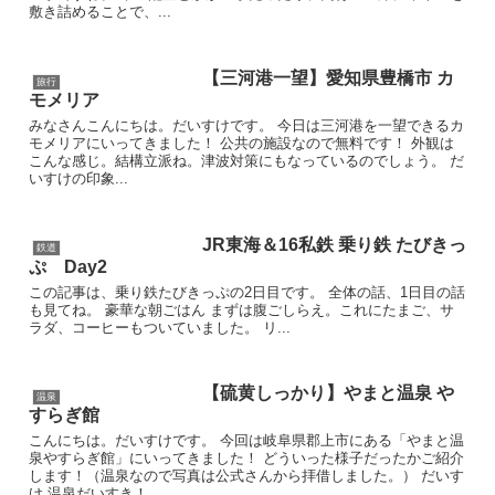
敷き詰めることで、...
【三河港一望】愛知県豊橋市 カ
旅行
モメリア
みなさんこんにちは。だいすけです。 今日は三河港を一望できるカ
モメリアにいってきました！ 公共の施設なので無料です！ 外観は
こんな感じ。結構立派ね。津波対策にもなっているのでしょう。 だ
いすけの印象...
JR東海＆16私鉄 乗り鉄 たびきっ
鉄道
ぷ Day2
この記事は、乗り鉄たびきっぷの2日目です。 全体の話、1日目の話
も見てね。 豪華な朝ごはん まずは腹ごしらえ。これにたまご、サ
ラダ、コーヒーもついていました。 リ...
【硫黄しっかり】やまと温泉 や
温泉
すらぎ館
こんにちは。だいすけです。 今回は岐阜県郡上市にある「やまと温
泉やすらぎ館」にいってきました！ どういった様子だったかご紹介
します！（温泉なので写真は公式さんから拝借しました。） だいす
け 温泉だいすき！ ...