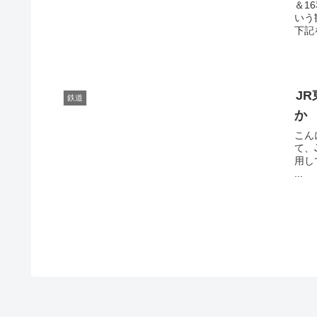
＆1
いう
下記を
J
鉄道
か
こん
て、
用し
...