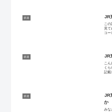
JR
鉄道
この
見て
コー
JR
鉄道
こん
くら
記載
J
鉄道
か
みな