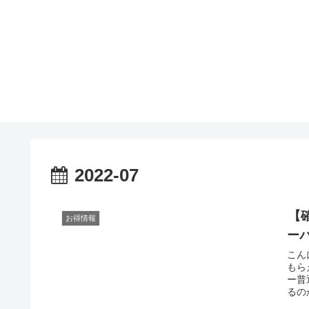
2022-07
【
お得情報
ー
こん
もら
ー普
るの