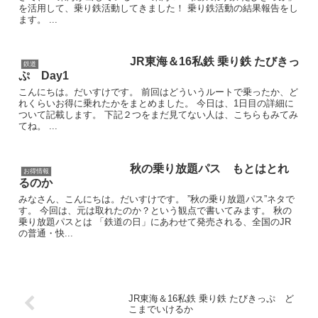
を活用して、乗り鉄活動してきました！ 乗り鉄活動の結果報告をし
ます。 ...
JR東海＆16私鉄 乗り鉄 たびきっ
鉄道
ぷ Day1
こんにちは。だいすけです。 前回はどういうルートで乗ったか、ど
れくらいお得に乗れたかをまとめました。 今日は、1日目の詳細に
ついて記載します。 下記２つをまだ見てない人は、こちらもみてみ
てね。 ...
秋の乗り放題パス もとはとれ
お得情報
るのか
みなさん、こんにちは。だいすけです。 ”秋の乗り放題パス”ネタで
す。 今回は、元は取れたのか？という観点で書いてみます。 秋の
乗り放題パスとは 「鉄道の日」にあわせて発売される、全国のJR
の普通・快...
JR東海＆16私鉄 乗り鉄 たびきっぷ ど
こまでいけるか