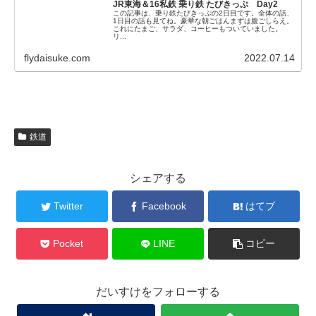
JR東海＆16私鉄 乗り鉄 たびきっぷ Day2
この記事は、乗り鉄たびきっぷの2日目です。全体の話、
1日目の話も見てね。豪華な朝ごはんまずは腹ごしらえ。
これにたまご、サラダ、コーヒーもついていました。
リ...
flydaisuke.com
2022.07.14
鉄道
シェアする
Twitter
Facebook
はてブ
Pocket
LINE
コピー
だいすけをフォローする