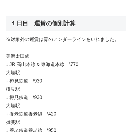
１日目 運賃の個別計算
※対象外の運賃は青のアンダーラインをいれました。
美濃太田駅
↓ JR 高山本線 & 東海道本線 \770
大垣駅
↓ 樽見鉄道 \930
樽見駅
↓ 樽見鉄道 \930
大垣駅
↓ 養老鉄道養老線 \420
揖斐駅
↓ 養老鉄道養老線 \950