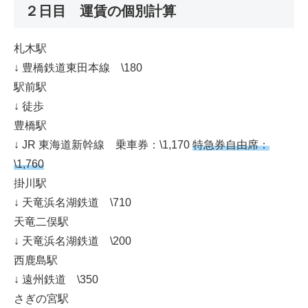
２日目 運賃の個別計算
札木駅
↓ 豊橋鉄道東田本線 \180
駅前駅
↓ 徒歩
豊橋駅
↓ JR 東海道新幹線 乗車券：\1,170
特急券自由席：
\1,760
掛川駅
↓ 天竜浜名湖鉄道 \710
天竜二俣駅
↓ 天竜浜名湖鉄道 \200
西鹿島駅
↓ 遠州鉄道 \350
さぎの宮駅