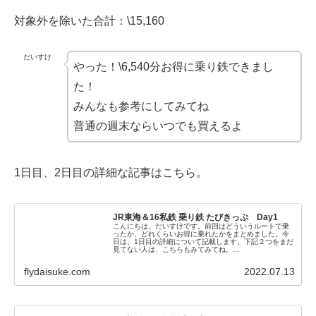
対象外を除いた合計：\15,160
だいすけ
やった！\6,540分お得に乗り鉄できまし
た！
みんなも参考にしてみてね
普通の週末ならいつでも買えるよ
1日目、2日目の詳細な記事はこちら。
JR東海＆16私鉄 乗り鉄 たびきっぷ Day1
こんにちは。だいすけです。前回はどういうルートで乗
ったか、どれくらいお得に乗れたかをまとめました。今
日は、1日目の詳細について記載します。下記２つをまだ
見てない人は、こちらもみてみてね。...
flydaisuke.com
2022.07.13