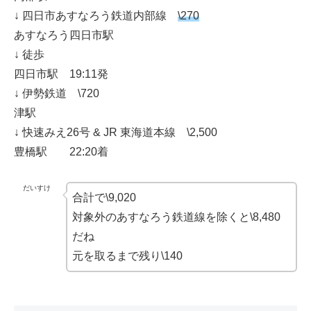
↓ 四日市あすなろう鉄道内部線
\270
あすなろう四日市駅
↓ 徒歩
四日市駅 19:11発
↓ 伊勢鉄道 \720
津駅
↓ 快速みえ26号 & JR 東海道本線 \2,500
豊橋駅 22:20着
だいすけ
合計で\9,020
対象外のあすなろう鉄道線を除くと\8,480
だね
元を取るまで残り\140