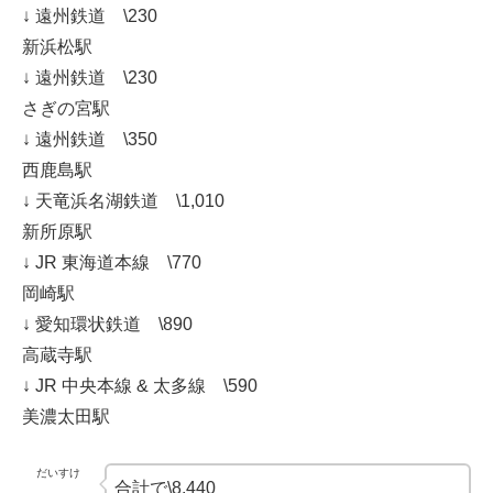
↓ 遠州鉄道 \230
新浜松駅
↓ 遠州鉄道 \230
さぎの宮駅
↓ 遠州鉄道 \350
西鹿島駅
↓ 天竜浜名湖鉄道 \1,010
新所原駅
↓ JR 東海道本線 \770
岡崎駅
↓ 愛知環状鉄道 \890
高蔵寺駅
↓ JR 中央本線 & 太多線 \590
美濃太田駅
だいすけ
合計で\8,440